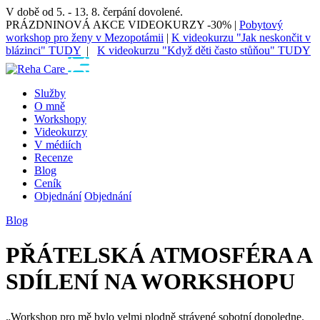
V době od 5. - 13. 8. čerpání dovolené.
PRÁZDNINOVÁ AKCE VIDEOKURZY -30% |
Pobytový
workshop pro ženy v Mezopotámii
|
K videokurzu "Jak neskončit v
blázinci" TUDY
|
K videokurzu "Když děti často stůňou" TUDY
Služby
O mně
Workshopy
Videokurzy
V médiích
Recenze
Blog
Ceník
Objednání
Objednání
Blog
PŘÁTELSKÁ ATMOSFÉRA A
SDÍLENÍ NA WORKSHOPU
„Workshop pro mě bylo velmi plodně strávené sobotní dopoledne.