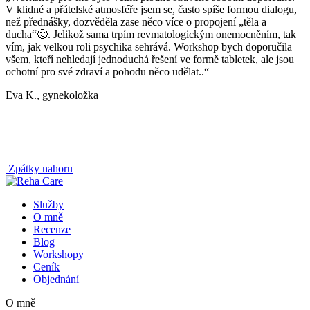
V klidné a přátelské atmosféře jsem se, často spíše formou dialogu,
než přednášky, dozvěděla zase něco více o propojení „těla a
ducha“
🙂
. Jelikož sama trpím revmatologickým onemocněním, tak
vím, jak velkou roli psychika sehrává. Workshop bych doporučila
všem, kteří nehledají jednoduchá řešení ve formě tabletek, ale jsou
ochotní pro své zdraví a pohodu něco udělat..“
Eva K., gynekoložka
Zpátky nahoru
Služby
O mně
Recenze
Blog
Workshopy
Ceník
Objednání
O mně