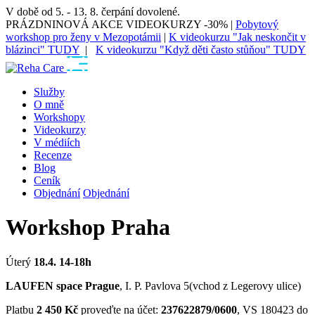
V době od 5. - 13. 8. čerpání dovolené.
PRÁZDNINOVÁ AKCE VIDEOKURZY -30% |
Pobytový
workshop pro ženy v Mezopotámii
|
K videokurzu "Jak neskončit v
blázinci" TUDY
|
K videokurzu "Když děti často stůňou" TUDY
Služby
O mně
Workshopy
Videokurzy
V médiích
Recenze
Blog
Ceník
Objednání
Objednání
Workshop Praha
Úterý
18.4. 14-18h
LAUFEN space Prague
, I. P. Pavlova 5(vchod z Legerovy ulice)
Platbu
2 450 Kč
proveďte na účet:
237622879/0600
, VS 180423 do